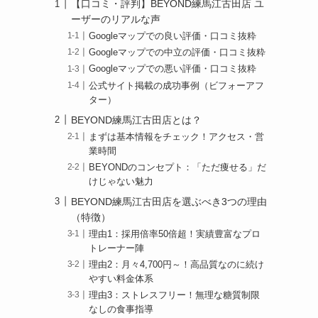
【口コミ・評判】BEYOND練馬江古田店 ユ
ーザーのリアルな声
Googleマップでの良い評価・口コミ抜粋
Googleマップでの中立の評価・口コミ抜粋
Googleマップでの悪い評価・口コミ抜粋
公式サイト掲載の成功事例（ビフォーアフ
ター）
BEYOND練馬江古田店とは？
まずは基本情報をチェック！アクセス・営
業時間
BEYONDのコンセプト：「ただ痩せる」だ
けじゃない魅力
BEYOND練馬江古田店を選ぶべき3つの理由
（特徴）
理由1：採用倍率50倍超！実績豊富なプロ
トレーナー陣
理由2：月々4,700円～！高品質なのに続け
やすい料金体系
理由3：ストレスフリー！無理な糖質制限
なしの食事指導