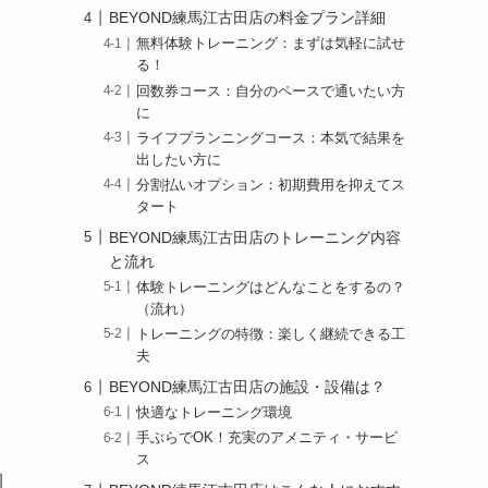
BEYOND練馬江古田店の料金プラン詳細
無料体験トレーニング：まずは気軽に試せ
る！
回数券コース：自分のペースで通いたい方
に
ライフプランニングコース：本気で結果を
出したい方に
分割払いオプション：初期費用を抑えてス
タート
BEYOND練馬江古田店のトレーニング内容
と流れ
体験トレーニングはどんなことをするの？
（流れ）
トレーニングの特徴：楽しく継続できる工
夫
BEYOND練馬江古田店の施設・設備は？
快適なトレーニング環境
手ぶらでOK！充実のアメニティ・サービ
ス
例