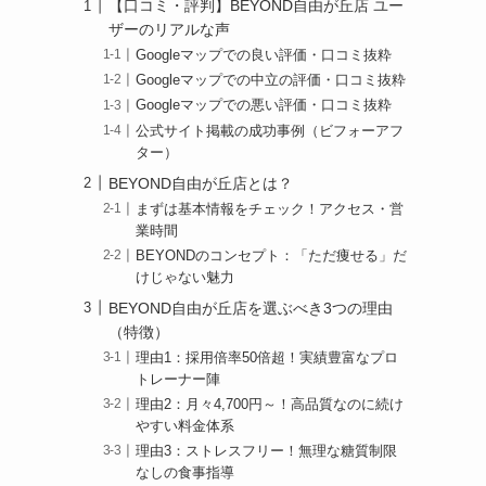
【口コミ・評判】BEYOND自由が丘店 ユー
ザーのリアルな声
Googleマップでの良い評価・口コミ抜粋
Googleマップでの中立の評価・口コミ抜粋
Googleマップでの悪い評価・口コミ抜粋
公式サイト掲載の成功事例（ビフォーアフ
ター）
BEYOND自由が丘店とは？
まずは基本情報をチェック！アクセス・営
業時間
BEYONDのコンセプト：「ただ痩せる」だ
けじゃない魅力
BEYOND自由が丘店を選ぶべき3つの理由
（特徴）
理由1：採用倍率50倍超！実績豊富なプロ
トレーナー陣
理由2：月々4,700円～！高品質なのに続け
やすい料金体系
理由3：ストレスフリー！無理な糖質制限
なしの食事指導