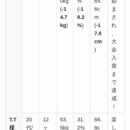
0kg
%
65.
励
(
-1
(
-1
6c
ま
4.7
8.2
m
さ
kg
)
%
)
(
-1
れ
7.6
、
cm
大
)
会
入
賞
ま
で
達
成
！
T.T
20
12
53.
31.
68.
楽
様
代/
ヶ
5kg
2%
8c
し