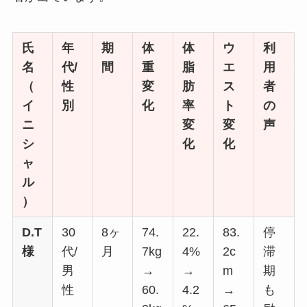
氏
年
期
体
体
ウ
利
名
代/
間
重
脂
エ
用
（
性
変
肪
ス
者
イ
別
化
率
ト
の
ニ
変
変
声
シ
化
化
ャ
ル
）
D.T
30
8ヶ
74.
22.
83.
停
様
代/
月
7kg
4%
2c
滞
男
→
→
m
期
性
60.
4.2
→
も