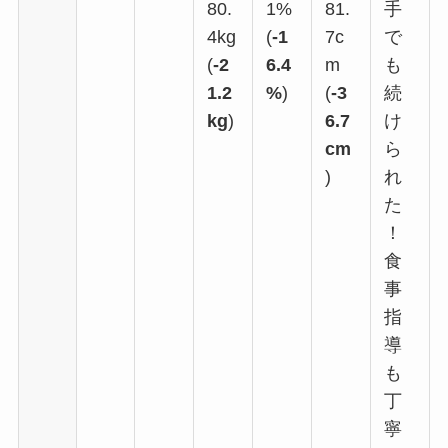
80.
1%
81.
手
4kg
(
-1
7c
で
(
-2
6.4
m
も
1.2
%
)
(
-3
続
kg
)
6.7
け
cm
ら
)
れ
た
！
食
事
指
導
も
丁
寧