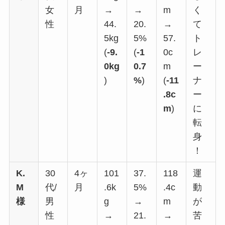
女
月
→
→
m
く
性
44.
20.
→
て
5kg
5%
57.
ト
(
-9.
(
-1
0c
レ
0kg
0.7
m
ー
)
%
)
(
-11
ナ
.8c
ー
m
)
に
転
身
！
K.
30
4ヶ
101
37.
118
運
M
代/
月
.6k
5%
.4c
動
様
男
g
→
m
が
性
→
21.
→
苦