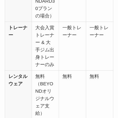
NDARD3
0プラン
の場合）
トレーナ
大会入賞
一般トレ
一般トレ
ー
トレーナ
ーナー
ーナー
ー & 大
手ジム出
身トレー
ナーのみ
レンタル
無料
無料
無料
ウェア
（BEYO
NDオリ
ジナルウ
ェア支
給）